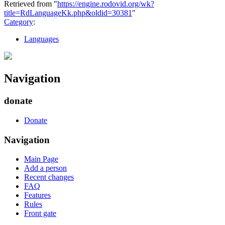
Retrieved from "
https://engine.rodovid.org/wk?
title=RdLanguageKk.php&oldid=30381
"
Category
:
Languages
Navigation
donate
Donate
Navigation
Main Page
Add a person
Recent changes
FAQ
Features
Rules
Front gate